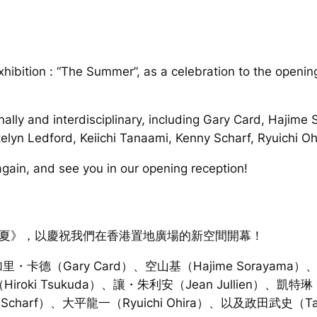
exhibition : “The Summer”, as a celebration to the ope
onally and interdisciplinary, including Gary Card, Haji
atelyn Ledford, Keiichi Tanaami, Kenny Scharf, Ryuichi 
again, and see you in our opening reception!
夏》，以慶祝我們在香港置地廣場的新空間開幕！
Gary Card）、空山基（Hajime Sorayama）、山口
iroki Tsukuda）、讓・朱利安（Jean Jullien）、凱特
y Scharf）、大平龍一（Ryuichi Ohira）、以及政田武史（Ta