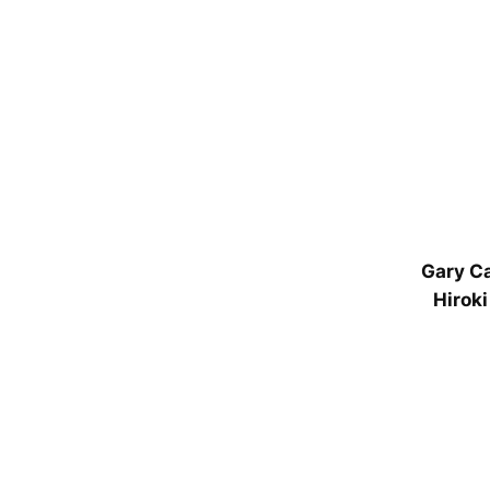
内
容
を
ス
キ
ッ
プ
Gary Ca
Hiroki