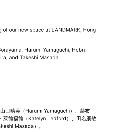
ning of our new space at LANDMARK, Hong
me Sorayama, Harumi Yamaguchi, Hebru
Ohira, and Takeshi Masada.
晴美（Harumi Yamaguchi）、赫布
琳・萊德福德（Katelyn Ledford）、田名網敬
keshi Masada）。